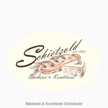
Bäckerei & Konditorei Schietzold