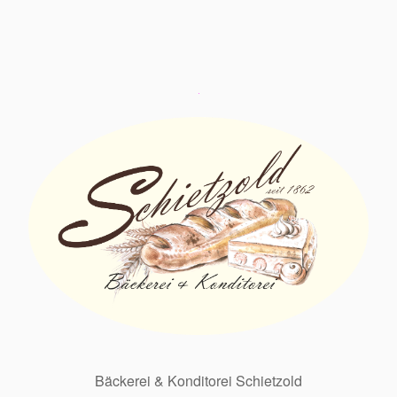
Bäckerei & Konditorei Schietzold