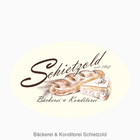
Bäckerei & Konditorei Schietzold