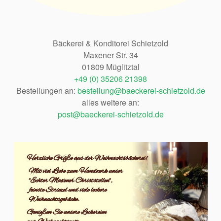
Bäckerei & Konditorei Schietzold
Maxener Str. 34
01809 Müglitztal
+49 (0) 35206 21398
Bestellungen an:
bestellung@baeckerei-schietzold.de
alles weitere an:
post@baeckerei-schietzold.de