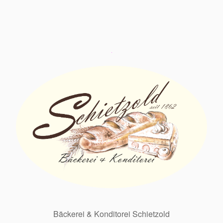
Bäckerei & Konditorei Schietzold