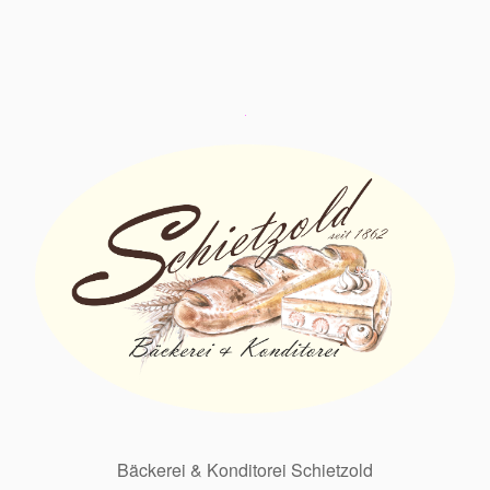
Bäckerei & Konditorei Schietzold