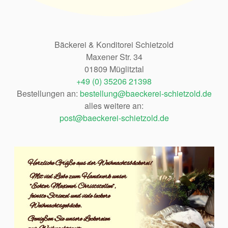
Bäckerei & Konditorei Schietzold
Maxener Str. 34
01809 Müglitztal
+49 (0) 35206 21398
Bestellungen an:
bestellung@baeckerei-schietzold.de
alles weitere an:
post@baeckerei-schietzold.de