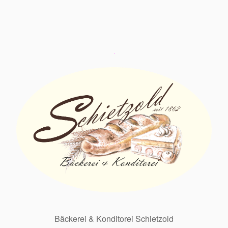
Bäckerei & Konditorei Schietzold