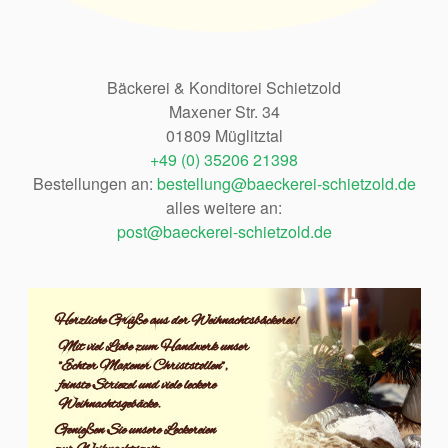
Bäckerei & Konditorei Schietzold
Maxener Str. 34
01809 Müglitztal
+49 (0) 35206 21398
Bestellungen an:
bestellung@baeckerei-schietzold.de
alles weitere an:
post@baeckerei-schietzold.de