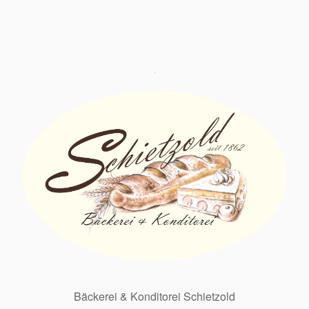
Bäckerei & Konditorei Schietzold