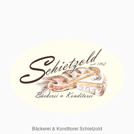
Bäckerei & Konditorei Schietzold