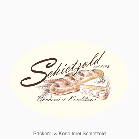
Bäckerei & Konditorei Schietzold