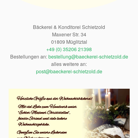
Bäckerei & Konditorei Schietzold
Maxener Str. 34
01809 Müglitztal
+49 (0) 35206 21398
Bestellungen an:
bestellung@baeckerei-schietzold.de
alles weitere an:
post@baeckerei-schietzold.de