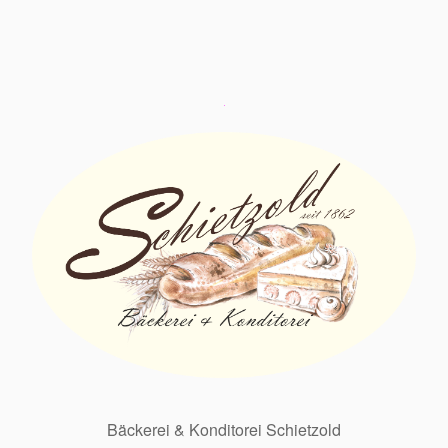
Bäckerei & Konditorei Schietzold