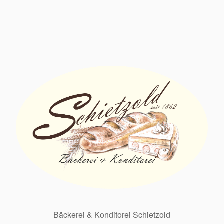
Bäckerei & Konditorei Schietzold