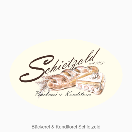
Bäckerei & Konditorei Schietzold