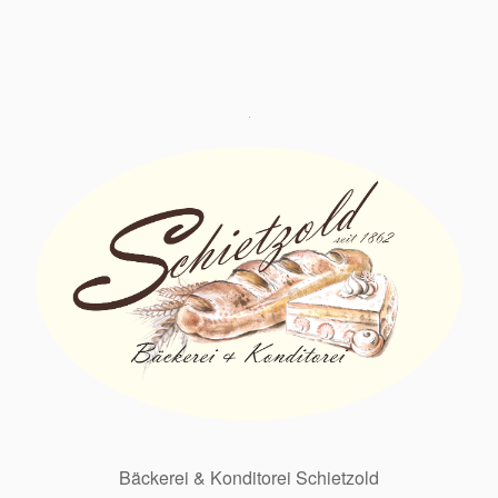
Bäckerei & Konditorei Schietzold