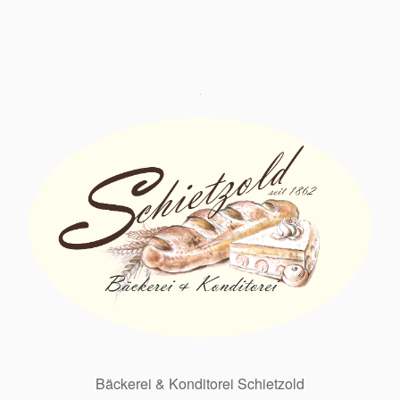
Bäckerei & Konditorei Schietzold