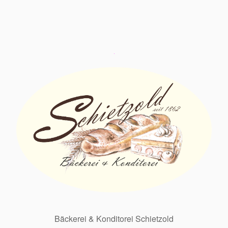
Bäckerei & Konditorei Schietzold