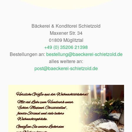
Bäckerei & Konditorei Schietzold
Maxener Str. 34
01809 Müglitztal
+49 (0) 35206 21398
Bestellungen an:
bestellung@baeckerei-schietzold.de
alles weitere an:
post@baeckerei-schietzold.de