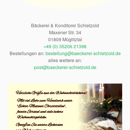
Bäckerei & Konditorei Schietzold
Maxener Str. 34
01809 Müglitztal
+49 (0) 35206 21398
Bestellungen an:
bestellung@baeckerei-schietzold.de
alles weitere an:
post@baeckerei-schietzold.de