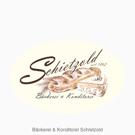
Bäckerei & Konditorei Schietzold