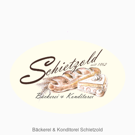
Bäckerei & Konditorei Schietzold