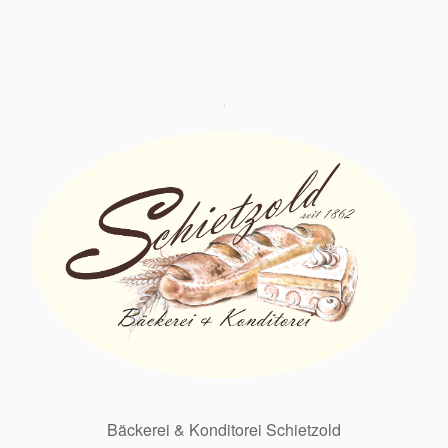
Bäckerei & Konditorei Schietzold