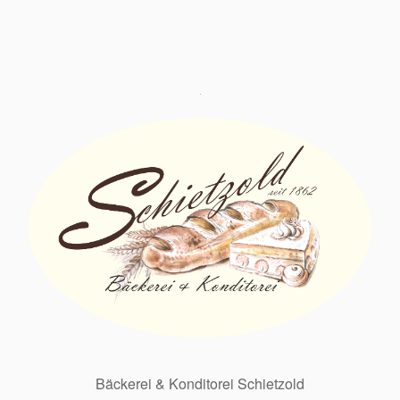
Bäckerei & Konditorei Schietzold