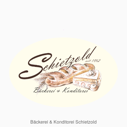
Bäckerei & Konditorei Schietzold