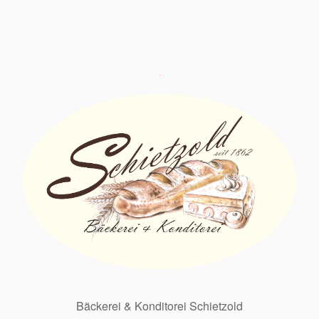
Bäckerei & Konditorei Schietzold