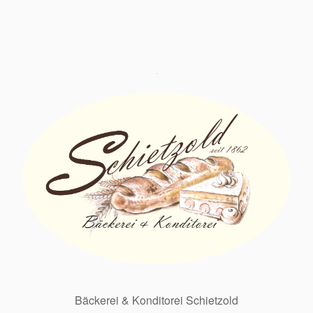
Bäckerei & Konditorei Schietzold