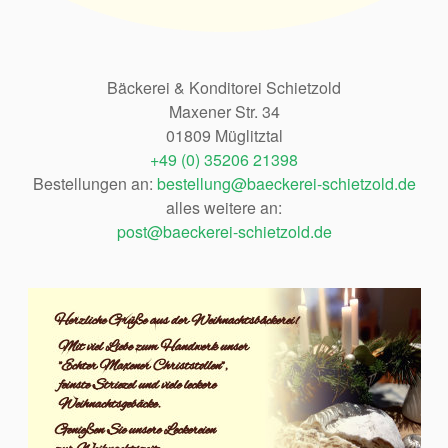
Bäckerei & Konditorei Schietzold
Maxener Str. 34
01809 Müglitztal
+49 (0) 35206 21398
Bestellungen an:
bestellung@baeckerei-schietzold.de
alles weitere an:
post@baeckerei-schietzold.de