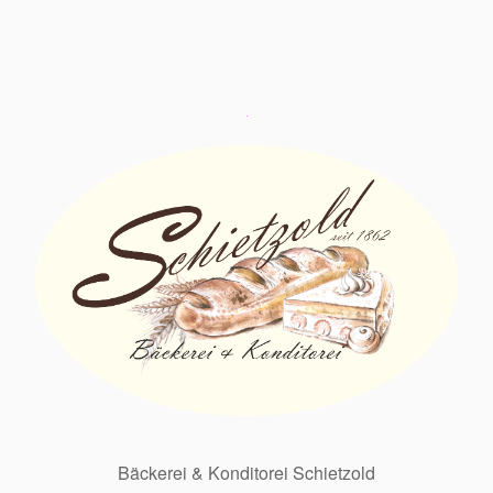
Bäckerei & Konditorei Schietzold