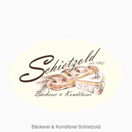
Bäckerei & Konditorei Schietzold