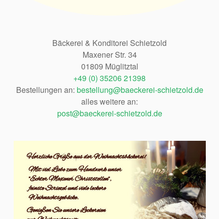
Bäckerei & Konditorei Schietzold
Maxener Str. 34
01809 Müglitztal
+49 (0) 35206 21398
Bestellungen an:
bestellung@baeckerei-schietzold.de
alles weitere an:
post@baeckerei-schietzold.de